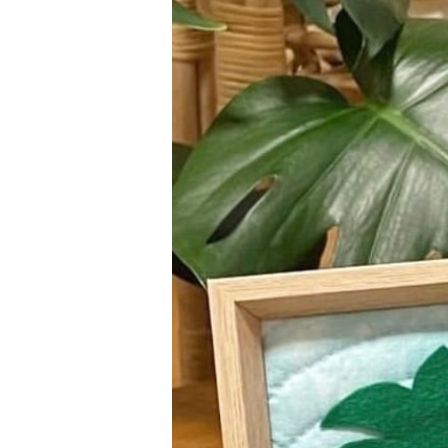
ス
タ
ー
コ
ー
ヒ
ー】