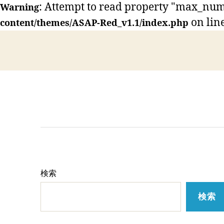
: Attempt to read property "max_num
Warning
on lin
content/themes/ASAP-Red_v1.1/index.php
HOME
ABOUT US
LESSON
検索
検索