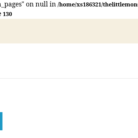
_pages" on null in
/home/xs186321/thelittlemon
e
130
Instagram
CONTACT US
ACCESS