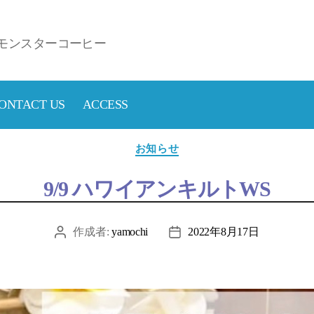
モンスターコーヒー
ONTACT US
ACCESS
カ
お知らせ
テ
ゴ
9/9 ハワイアンキルトWS
リ
ー
作成者:
yamochi
2022年8月17日
投
投
稿
稿
者
日