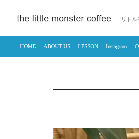
リトル
京
成
津
HOME
ABOUT US
LESSON
Instagram
C
田
沼
駅
近
の
カ
フ
ェ
【リ
ト
ル
モ
ン