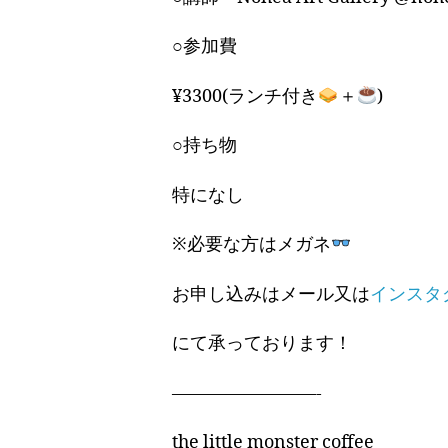
○参加費
¥3300(ランチ付き
＋
)
○持ち物
特になし
※必要な方はメガネ
お申し込みはメール又は
インスタ
にて承っております！
————————-
the little monster coffee