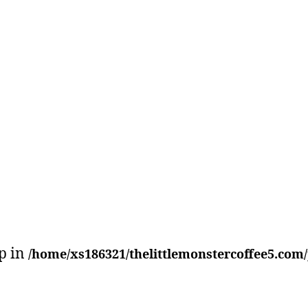
p in
/home/xs186321/thelittlemonstercoffee5.com