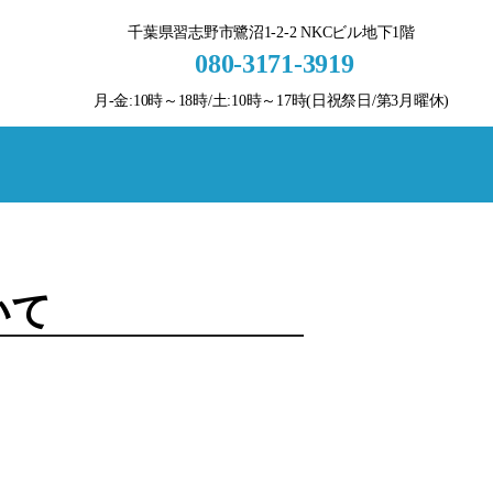
千葉県習志野市鷺沼1-2-2 NKCビル地下1階
080-3171-3919
月-金:10時～18時/土:10時～17時(日祝祭日/第3月曜休)
いて