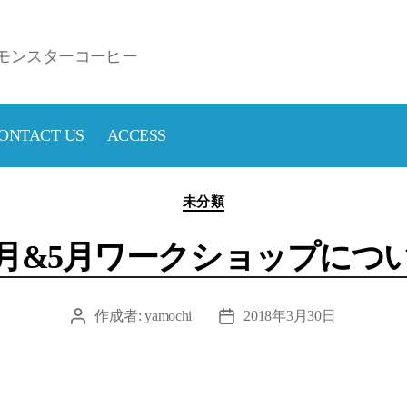
モンスターコーヒー
ONTACT US
ACCESS
カ
未分類
テ
ゴ
月&5月ワークショップにつ
リ
ー
作成者:
yamochi
2018年3月30日
投
投
稿
稿
者
日