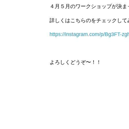
ス
４月５月のワークショップが決ま
タ
ー
コ
詳しくはこちらのをチェックして
ー
ヒ
https://instagram.com/p/Bg3FT-zgh
ー】
よろしくどうぞ〜！！