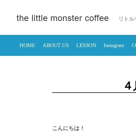
リトル
京
成
津
HOME
ABOUT US
LESSON
Instagram
C
田
沼
駅
近
の
４
カ
フ
ェ
【リ
ト
ル
モ
こんにちは！
ン