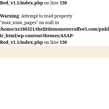
タ
Red_v1.1/index.php
on line
130
ー
コ
Warning
: Attempt to read property
ー
"max_num_pages" on null in
ヒ
ー】
/home/xs186321/thelittlemonstercoffee5.com/publ
ic_html/wp-content/themes/ASAP-
Red_v1.1/index.php
on line
130
HOME
ABOUT US
LESSON
Instagram
CONTACT US
ACCESS