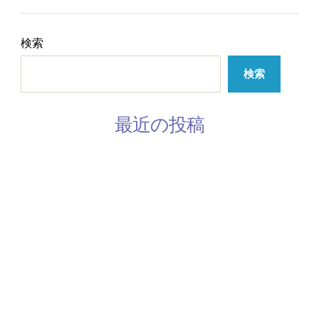
検索
検索
最近の投稿
3月の休みスケジュール
2月のスケジュール
韓国語レッスン参加者募集してます
手話レッスン開催中です
2/28 ミモザワークショップ開催