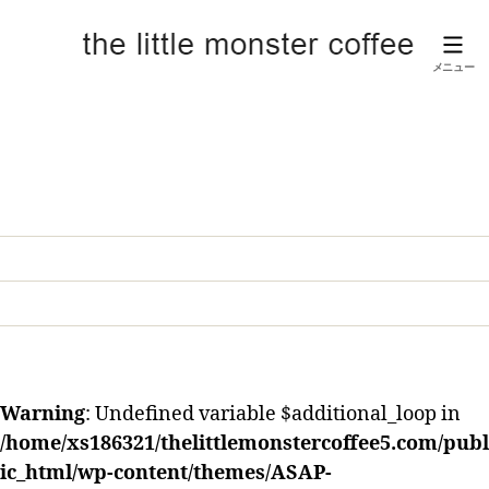
メニュー
京
成
津
田
沼
駅
近
の
カ
フ
ェ
【リ
ト
ル
Warning
: Undefined variable $additional_loop in
モ
/home/xs186321/thelittlemonstercoffee5.com/publ
ン
ス
ic_html/wp-content/themes/ASAP-