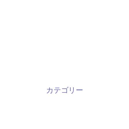
2018年3月
2018年2月
2018年1月
2016年9月
2016年7月
2016年6月
カテゴリー
お知らせ
未分類