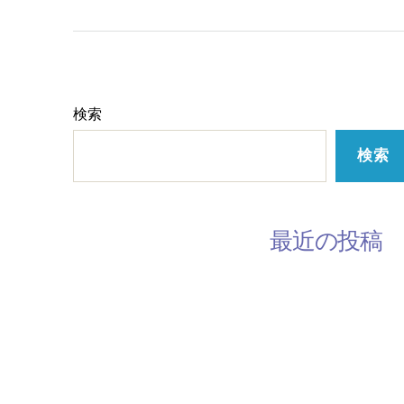
検索
検索
最近の投稿
3月の休みスケジュール
2月のスケジュール
韓国語レッスン参加者募集してます