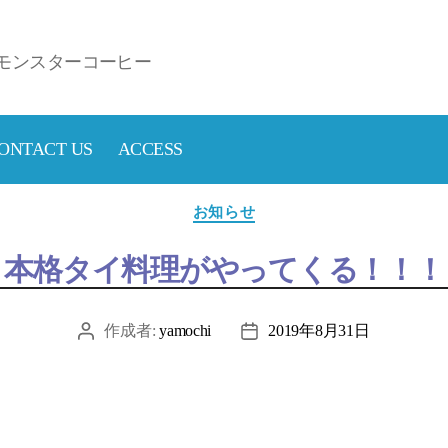
モンスターコーヒー
ONTACT US
ACCESS
カ
お知らせ
テ
ゴ
本格タイ料理がやってくる！！！
リ
ー
作成者:
yamochi
2019年8月31日
投
投
稿
稿
者
日