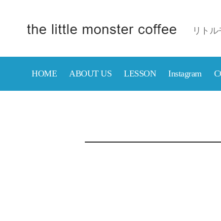
リトル
京
成
津
HOME
ABOUT US
LESSON
Instagram
C
田
沼
駅
近
の
カ
フ
ェ
【リ
ト
ル
モ
ン