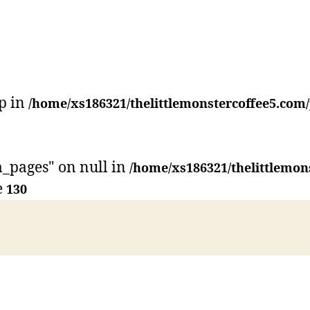
p in
/home/xs186321/thelittlemonstercoffee5.com
_pages" on null in
/home/xs186321/thelittlemon
e
130
Instagram
CONTACT US
ACCESS