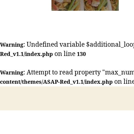
: Undefined variable $additional_loo
Warning
on line
Red_v1.1/index.php
130
: Attempt to read property "max_num
Warning
on lin
content/themes/ASAP-Red_v1.1/index.php
HOME
ABOUT US
LESSON