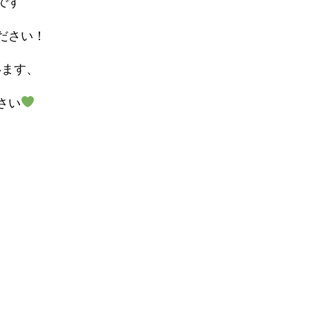
です
ださい！
います、
さい