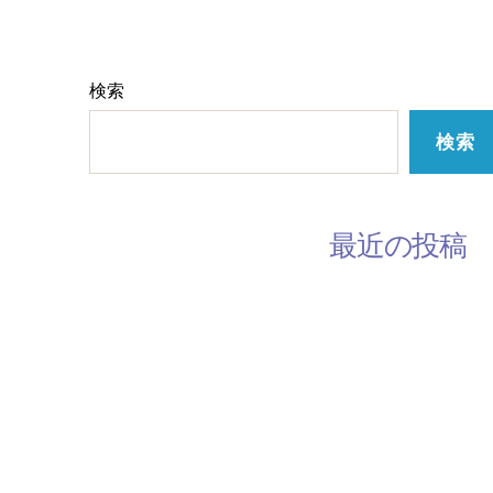
検索
検索
最近の投稿
3月の休みスケジュール
2月のスケジュール
韓国語レッスン参加者募集してます
手話レッスン開催中です