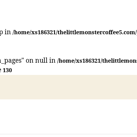
p in
/home/xs186321/thelittlemonstercoffee5.com
_pages" on null in
/home/xs186321/thelittlemon
e
130
Instagram
CONTACT US
ACCESS