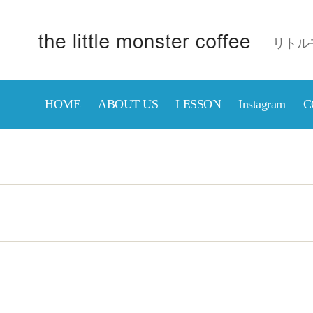
リトル
京
成
津
HOME
ABOUT US
LESSON
Instagram
C
田
沼
駅
近
の
カ
フ
ェ
【リ
ト
ル
モ
ン