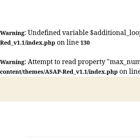
ス
タ
ー
コ
ー
: Undefined variable $additional_loo
Warning
ヒ
on line
ー】
Red_v1.1/index.php
130
: Attempt to read property "max_num
Warning
on lin
content/themes/ASAP-Red_v1.1/index.php
HOME
ABOUT US
LESSON