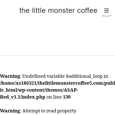
メニュー
京
成
津
田
沼
駅
近
の
カ
フ
Warning
: Undefined variable $additional_loop in
ェ
【リ
/home/xs186321/thelittlemonstercoffee5.com/publ
ト
ic_html/wp-content/themes/ASAP-
ル
Red_v1.1/index.php
on line
130
モ
ン
Warning
: Attempt to read property
ス