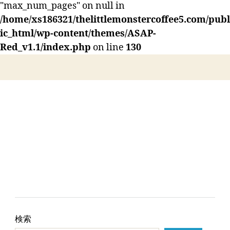
タ
"max_num_pages" on null in
ー
/home/xs186321/thelittlemonstercoffee5.com/publ
コ
ic_html/wp-content/themes/ASAP-
ー
Red_v1.1/index.php
on line
130
ヒ
ー】
HOME
ABOUT US
LESSON
Instagram
CONTACT US
ACCESS
検索